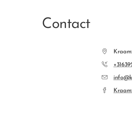
Contact
Kraam
+31639
info@k
Kraam