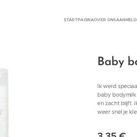
STARTPAGINA
OVER ONS
AANMELD
Baby b
Ik werd speciaa
baby bodymilk z
en zacht blijft. 
weer snel je kl
3,35
€