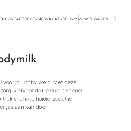
EN
CONTACT
RECENSIES
VACATURE
LINKS
WINKELWAGEN
odymilk
l voor jou ontwikkeld. Met deze
org ik ervoor dat je huidje soepel
Ik trek snel in je huidje, zodat je
eertjes aan kan doen.